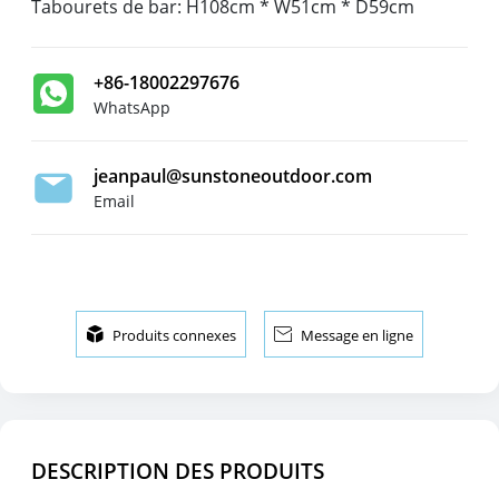
Tabourets de bar: H108cm * W51cm * D59cm
+86-18002297676
WhatsApp
jeanpaul@sunstoneoutdoor.com
Email

Produits connexes

Message en ligne
DESCRIPTION DES PRODUITS