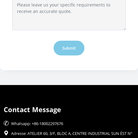
Submit
Contact Message

Whatsapp: +86-18002297676

Adresse: ATELIER 60, 3/F, BLOC A, CENTRE INDUSTRIAL SUN ÉST N°